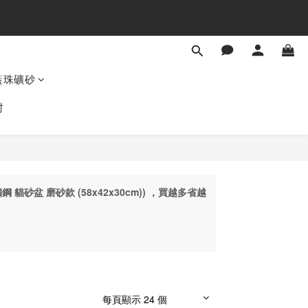
藍珠礦砂
村
鋼 貓砂盆 磨砂款 (58x42x30cm)) ，買越多省越
每頁顯示 24 個