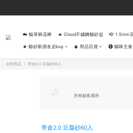
☁️ 貓草棉花棒
🔥 Cloud不鏽鋼貓砂盆
🎼 1.5m
★ 貓砂新朋友必buy
⛇ 用品百貨
🅔 貓咪主
全部商品
寄倉2.0 豆腐砂60入
所有顧客適用
寄倉2.0 豆腐砂60入