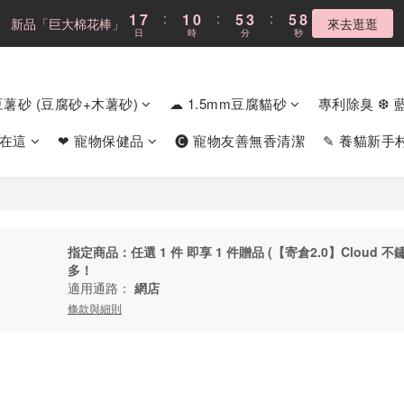
4
4
3
8
6
8
6
6
5
8
1
1
7
7
:
:
1
1
0
0
:
:
5
5
3
3
:
:
5
5
8
8
新品「巨大棉花棒」
新品「巨大棉花棒」
來去逛逛
來去逛逛
3
9
3
2
7
5
7
5
5
4
9
7
9
日
日
時
時
分
分
秒
秒
0
0
6
6
0
0
4
4
2
2
4
4
7
7
2
8
2
1
6
4
6
9
4
4
3
8
6
8
5
5
3
3
1
1
3
3
6
6
1
7
:
1
0
:
5
3
:
5
8
Cloud不鏽鋼貓砂盆
現折$300
3
9
3
2
7
5
7
4
4
2
2
0
0
2
2
5
5
日
時
分
秒
0
6
0
4
2
4
7
2
8
2
1
6
4
6
9
3
3
1
1
1
1
4
4
m豆薯砂 (豆腐砂+木薯砂)
☁ 1.5mm豆腐貓砂
專利除臭 ❆ 
5
3
1
3
6
1
7
:
1
0
:
5
3
:
5
8
新品「巨大棉花棒」
2
2
0
0
0
0
3
3
來去逛逛
4
2
0
2
5
日
時
分
秒
0
6
0
4
2
4
7
1
1
2
2
食在這
❤ 寵物保健品
🅒 寵物友善無香清潔
✎ 養貓新手
3
1
1
4
5
3
1
3
6
0
0
1
1
2
0
0
3
4
2
0
2
5
0
0
1
2
3
1
1
4
0
1
2
0
0
3
0
1
2
0
1
指定商品：任選 1 件 即享 1 件贈品 (【寄倉2.0】Cloud 不鏽
多！
0
適用通路：
網店
條款與細則