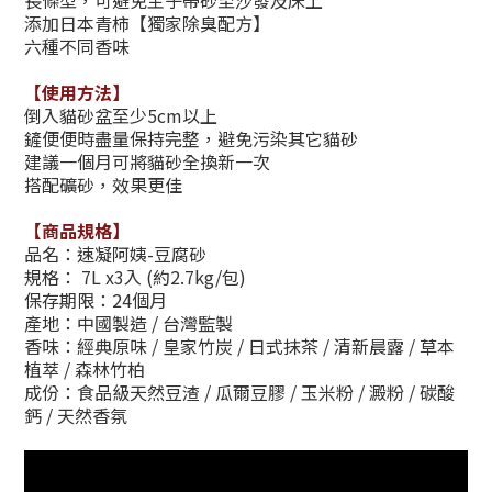
長條型，可避免主子帶砂至沙發及床上
添加日本青柿【獨家除臭配方】
六種不同香味
【使用方法】
倒入貓砂盆至少5cm以上
鏟便便時盡量保持完整，避免污染其它貓砂
建議一個月可將貓砂全換新一次
搭配礦砂，效果更佳
【商品規格】
品名：速凝阿姨-豆腐砂
規格： 7L x3入 (約2.7kg/包)
保存期限：24個月
產地：中國製造 / 台灣監製
香味：經典原味 / 皇家竹炭 / 日式抹茶
/
清新晨露
/
草本
植萃
/
森林竹柏
成份：食品級天然豆渣
/
瓜爾豆膠
/
玉米粉
/
澱粉
/
碳酸
鈣
/
天然香氛