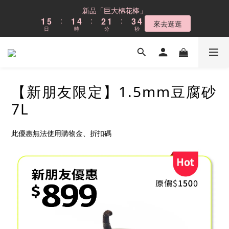
7
6
6
9
7
6
8
0
3
2
0
1
3
3
2
6
2
5
3
2
4
2
6
2
5
3
2
4
新品「巨大棉花棒」
Cloud不鏽鋼貓砂盆
6
5
9
5
8
6
5
7
2
1
0
2
2
1
5
:
1
4
:
2
1
:
3
1
5
:
1
4
:
2
1
:
3
5
來去逛逛
4
8
4
7
5
4
6
現折$300
1
0
1
1
日
時
分
秒
日
時
分
秒
0
4
0
3
1
0
2
0
4
0
3
1
0
2
4
3
7
3
6
4
3
5
0
0
0
3
2
0
1
3
2
0
1
3
2
6
2
5
3
2
4
新品「巨大棉花棒」
2
1
0
2
1
0
2
1
5
:
1
4
:
2
1
:
3
來去逛逛
1
0
1
0
日
時
分
秒
1
0
4
0
3
1
0
2
0
0
0
3
2
0
1
【新朋友限定】1.5mm豆腐砂
2
1
0
1
0
7L
0
此優惠無法使用購物金、折扣碼