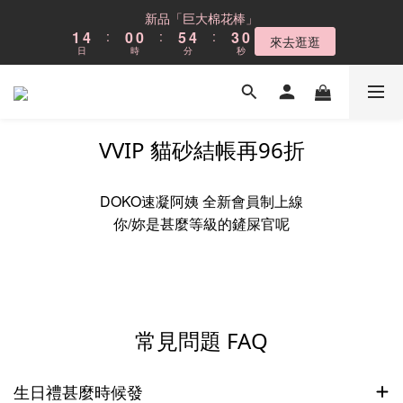
6
9
5
5
9
8
5
9
8
8
8
2
2
5
5
1
1
1
1
6
6
5
5
4
4
1
1
新品「巨大棉花棒」
新品「巨大棉花棒」
5
8
4
4
9
8
7
4
8
7
7
7
1
1
4
4
:
:
0
0
0
0
:
:
5
5
4
4
:
:
3
3
0
0
4
7
3
3
8
7
6
3
來去逛逛
來去逛逛
7
6
6
9
6
日
日
時
時
分
分
秒
秒
0
0
3
3
4
4
3
3
2
2
3
6
2
2
7
6
5
2
6
9
5
5
9
8
5
2
2
3
3
2
2
1
1
2
5
1
1
6
5
4
1
Cloud不鏽鋼貓砂盆
5
8
4
4
9
8
7
4
1
1
2
2
1
1
0
0
1
4
:
0
0
:
5
4
:
3
0
4
7
3
3
8
7
6
3
現折$300
0
0
1
1
0
0
日
時
分
秒
0
3
4
3
2
3
6
2
2
7
6
5
2
0
0
2
3
2
1
VVIP 貓砂結帳再96折
2
5
1
1
6
5
4
1
新品「巨大棉花棒」
1
2
1
0
1
4
:
0
0
:
5
4
:
3
0
來去逛逛
0
1
0
日
時
分
秒
0
3
4
3
2
DOKO速凝阿姨 全新會員制上線
0
2
3
2
1
你/妳是甚麼等級的鏟屎官呢
1
2
1
0
0
1
0
0
常見問題 FAQ
生日禮甚麼時候發