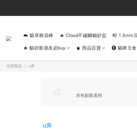
☁️ 貓草棉花棒
🔥 Cloud不鏽鋼貓砂盆
🎼 1.5m
★ 貓砂新朋友必buy
⛇ 用品百貨
🅔 貓咪主
全部商品
u奔
所有顧客適用
u奔