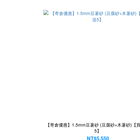
【寄倉優惠】1.5mm豆薯砂 (豆腐砂+木薯砂)【買
5】
NT$5,550