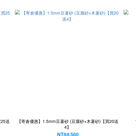
25送
【寄倉優惠】1.5mm豆薯砂 (豆腐砂+木薯砂)【買20送
4】
NT$4,560