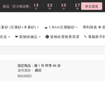
4
8
5
5
6
8
5
6
7
7
8
7
1
1
5
5
:
:
2
2
2
2
:
:
3
3
5
5
:
:
2
2
7
7
新品「巨大棉花棒」
新品「巨大棉花棒」
來去逛逛
來去逛逛
3
7
4
4
5
7
4
9
5
9
6
6
7
9
6
日
日
時
時
分
分
秒
秒
0
0
4
4
1
1
1
1
2
2
4
4
1
1
6
6
2
6
3
3
4
6
3
8
4
8
5
5
6
8
5
3
3
0
0
0
0
1
1
3
3
0
0
5
5
1
5
:
2
2
:
3
5
:
2
7
Cloud不鏽鋼貓砂盆
現折$300
3
7
4
4
5
7
4
9
2
2
0
0
2
2
4
4
日
時
分
秒
0
4
1
1
2
4
1
6
2
6
3
3
4
6
3
8
1
1
1
1
3
3
m豆薯砂 (豆腐砂+木薯砂)
☁ 1.5mm豆腐貓砂
專利除臭 ❆ 
3
0
0
1
3
0
5
1
5
:
2
2
:
3
5
:
2
7
新品「巨大棉花棒」
0
0
0
0
2
2
來去逛逛
2
0
2
4
日
時
分
秒
0
4
1
1
2
4
1
6
1
1
食在這
❤ 寵物保健品
🅒 寵物友善無香清潔
✎ 養貓新手
1
1
3
3
0
0
1
3
0
5
0
0
0
0
2
2
0
2
4
1
1
1
3
0
0
0
2
1
0
指定商品：滿 1 件 即享 96 折
適用通路：
網店
條款與細則