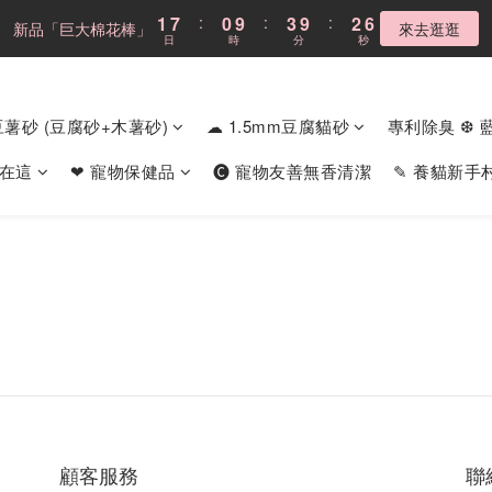
4
3
6
5
8
6
5
8
7
1
1
7
7
:
:
0
0
9
9
:
:
3
3
9
9
:
:
2
2
5
5
新品「巨大棉花棒」
新品「巨大棉花棒」
來去逛逛
來去逛逛
3
9
2
5
4
7
5
4
7
6
9
日
日
時
時
分
分
秒
秒
0
0
6
6
8
8
2
2
8
8
1
1
4
4
2
8
1
4
3
6
4
3
6
5
8
5
5
7
7
1
1
7
7
0
0
3
3
1
7
:
0
9
:
3
9
:
2
5
Cloud不鏽鋼貓砂盆
現折$300
3
9
2
5
4
7
4
4
6
6
0
0
6
6
2
2
日
時
分
秒
0
6
8
2
8
1
4
2
8
1
4
3
6
3
3
5
5
5
5
1
1
m豆薯砂 (豆腐砂+木薯砂)
☁ 1.5mm豆腐貓砂
專利除臭 ❆ 
5
7
1
7
0
3
1
7
:
0
9
:
3
9
:
2
5
新品「巨大棉花棒」
2
2
4
4
4
4
0
0
來去逛逛
4
6
0
6
2
日
時
分
秒
0
6
8
2
8
1
4
1
1
3
3
3
3
食在這
❤ 寵物保健品
🅒 寵物友善無香清潔
✎ 養貓新手
3
5
5
1
5
7
1
7
0
3
0
0
2
2
2
2
2
4
4
0
4
6
0
6
2
1
1
1
1
1
3
3
3
5
5
1
0
0
0
0
0
2
2
2
4
4
0
1
1
1
3
3
0
0
0
2
2
1
1
0
0
顧客服務
聯