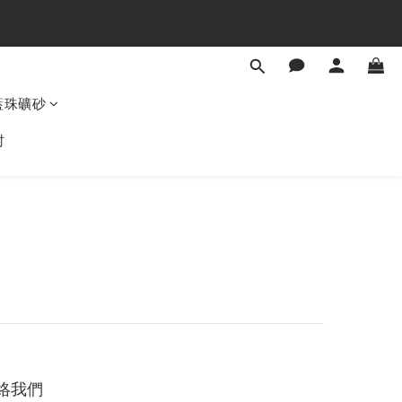
藍珠礦砂
村
絡我們