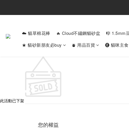
☁️ 貓草棉花棒
🔥 Cloud不鏽鋼貓砂盆
🎼 1.5m
★ 貓砂新朋友必buy
⛇ 用品百貨
🅔 貓咪主
此活動已下架
您的權益