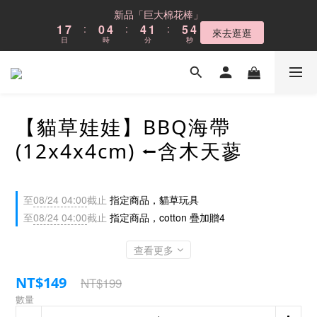
6
5
9
9
6
9
9
8
9
2
2
8
8
1
1
5
5
5
5
2
2
6
6
5
5
新品「巨大棉花棒」
新品「巨大棉花棒」
5
4
8
8
5
9
8
8
7
8
1
1
7
7
:
:
0
0
4
4
:
:
4
4
1
1
:
:
5
5
4
4
4
3
7
7
4
8
7
來去逛逛
來去逛逛
7
6
7
日
日
時
時
分
分
秒
秒
0
0
6
6
3
3
3
3
0
0
4
4
3
3
3
9
2
6
6
3
7
6
6
5
9
9
6
9
5
5
2
2
2
2
3
3
2
2
2
8
1
5
5
2
6
5
Cloud不鏽鋼貓砂盆
5
4
8
8
5
9
8
4
4
1
1
1
1
2
2
1
1
1
7
:
0
4
:
4
1
:
5
4
4
3
7
7
4
8
7
現折$300
3
3
0
0
0
0
1
1
0
0
日
時
分
秒
0
6
3
3
0
4
3
3
9
2
6
6
3
7
6
2
2
0
0
5
2
2
3
2
2
8
1
5
5
2
6
5
新品「巨大棉花棒」
【貓草娃娃】BBQ海帶
1
1
4
1
1
2
1
1
7
:
0
4
:
4
1
:
5
4
來去逛逛
0
0
3
0
0
1
0
日
時
分
秒
(12x4x4cm) ⭠含木天蓼
0
6
3
3
0
4
3
2
0
5
2
2
3
2
1
4
1
1
2
1
0
3
0
0
1
0
至
08/24 04:00
截止
指定商品，貓草玩具
2
0
至
08/24 04:00
截止
指定商品，cotton 疊加贈4
1
0
查看更多
NT$149
NT$199
數量