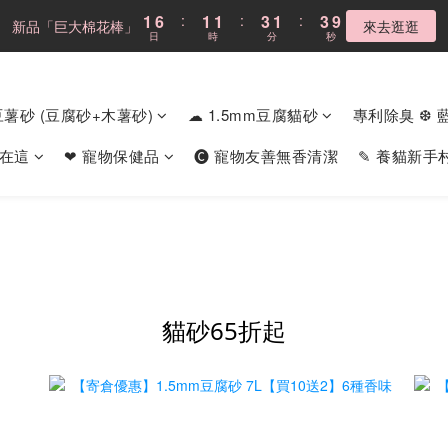
4
9
4
4
6
4
6
6
6
6
8
6
8
1
1
6
6
:
:
1
1
1
1
:
:
3
3
1
1
:
:
3
3
8
8
新品「巨大棉花棒」
新品「巨大棉花棒」
來去逛逛
來去逛逛
3
8
3
3
5
3
5
5
5
5
7
5
7
日
日
時
時
分
分
秒
秒
0
0
5
5
0
0
0
0
2
2
0
0
2
2
7
7
2
7
2
2
4
2
4
9
4
9
4
4
6
4
6
4
4
1
1
1
1
6
6
1
6
:
1
1
:
3
1
:
3
8
Cloud不鏽鋼貓砂盆
現折$300
3
8
3
3
5
3
5
3
3
0
0
0
0
5
5
日
時
分
秒
0
5
0
0
2
0
2
7
2
7
2
2
4
2
4
9
2
2
4
4
m豆薯砂 (豆腐砂+木薯砂)
☁ 1.5mm豆腐貓砂
專利除臭 ❆ 
4
1
1
6
1
6
:
1
1
:
3
1
:
3
8
新品「巨大棉花棒」
1
1
3
3
來去逛逛
3
0
0
5
日
時
分
秒
0
5
0
0
2
0
2
7
0
0
2
2
食在這
❤ 寵物保健品
🅒 寵物友善無香清潔
✎ 養貓新手
2
4
4
1
1
6
1
1
1
3
3
0
0
5
0
0
0
2
2
4
1
1
3
0
0
2
1
0
貓砂65折起