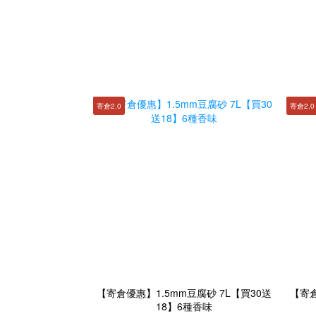
寄倉2.0
寄倉2.0
【寄倉優惠】1.5mm豆腐砂 7L【買30送
【寄倉
18】6種香味