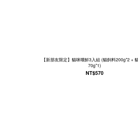
【新朋友限定】貓咪嚐鮮3入組 (貓飼料200g*2 + 
70g*1)
NT$570