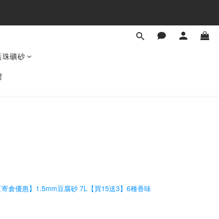
藍珠礦砂
村