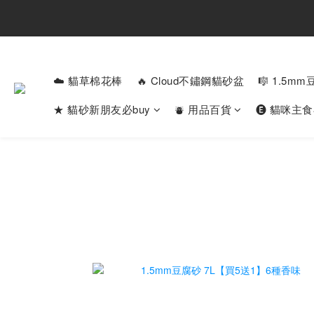
☁️ 貓草棉花棒
🔥 Cloud不鏽鋼貓砂盆
🎼 1.5m
★ 貓砂新朋友必buy
⛇ 用品百貨
🅔 貓咪主