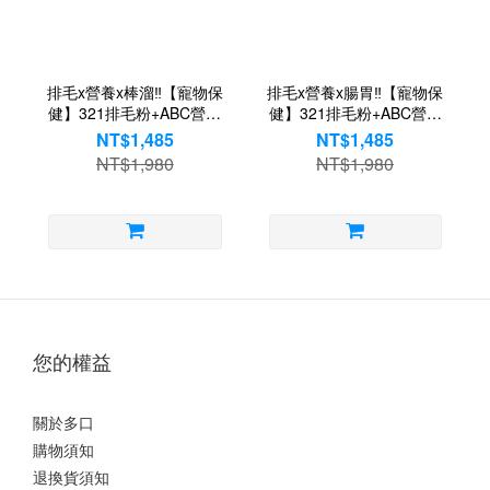
排毛x營養x棒溜‼️【寵物保
排毛x營養x腸胃‼️【寵物保
健】321排毛粉+ABC營養
健】321排毛粉+ABC營養
粉+固棒溜 | 犬貓專用
粉+固胃腸 | 犬貓專用
NT$1,485
NT$1,485
NT$1,980
NT$1,980
您的權益
關於多口
購物須知
退換貨須知