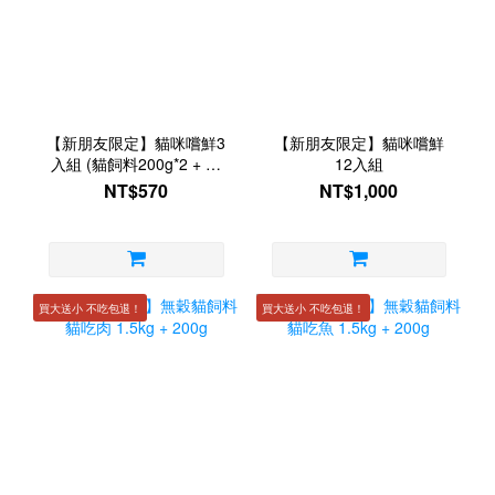
【新朋友限定】貓咪嚐鮮3
【新朋友限定】貓咪嚐鮮
入組 (貓飼料200g*2 + 貓
12入組
凍乾70g*1)
NT$570
NT$1,000
買大送小 不吃包退！
買大送小 不吃包退！