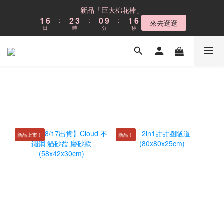
6
7
8
5
6
9
8
9
2
2
7
7
3
3
4
4
1
1
2
2
6
6
新品「巨大棉花棒」
新品「巨大棉花棒」
5
6
7
4
5
9
8
9
7
8
1
1
6
6
:
:
2
2
3
3
:
:
0
0
9
9
:
:
1
1
5
5
4
9
5
6
3
4
8
來去逛逛
來去逛逛
7
8
9
6
7
日
日
時
時
分
分
秒
秒
0
0
5
5
1
1
2
2
8
8
0
0
4
4
3
8
4
5
2
3
7
6
7
8
5
6
4
4
0
0
1
1
7
7
3
3
2
7
3
4
1
2
6
Cloud不鏽鋼貓砂盆
5
6
7
4
5
9
3
3
0
0
6
6
2
2
1
6
:
2
3
:
0
9
:
1
5
4
9
5
6
3
4
8
現折$300
2
2
5
5
1
1
日
時
分
秒
0
5
1
2
8
0
4
3
8
4
5
2
3
7
1
1
4
4
0
0
4
0
1
7
3
2
7
3
4
1
2
6
新品「巨大棉花棒」
0
0
3
3
3
0
6
2
1
6
:
2
3
:
0
9
:
1
5
來去逛逛
2
2
2
5
1
日
時
分
秒
0
5
1
2
8
0
4
1
1
1
4
0
4
0
1
7
3
0
0
0
3
3
0
6
2
2
2
5
1
新品上市！
新品！
1
1
4
0
0
0
3
2
1
0