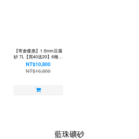
【寄倉優惠】1.5mm豆腐
砂 7L【買40送20】6種香
味
NT$10,800
NT$16,800
藍珠礦砂