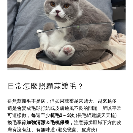
日常怎麼照顧蒜瓣毛？
雖然蒜瓣毛不是病，但如果蒜瓣越來越大、越來越多，
還是會變成毛球打結或皮膚通風不良的問題，所以平常
可這樣做，每週至少
梳毛2～3次
(長毛貓建議天天梳)，
換毛季節
加強清潔＆毛梳保養，
注意蒜瓣區域下方的皮
膚有沒有紅、有無味道 (避免黴菌、皮膚炎)