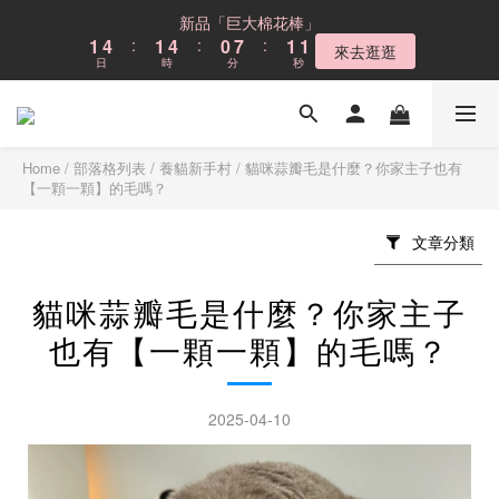
6
9
6
9
5
6
6
9
9
8
9
9
2
2
5
5
2
2
5
5
1
1
8
8
2
2
2
2
新品「巨大棉花棒」
新品「巨大棉花棒」
5
8
5
8
4
5
5
8
8
7
8
8
1
1
4
4
:
:
1
1
4
4
:
:
0
0
7
7
:
:
1
1
1
1
4
7
4
7
3
4
4
來去逛逛
來去逛逛
7
7
6
7
7
日
日
時
時
分
分
秒
秒
0
0
3
3
0
0
3
3
6
6
0
0
0
0
3
6
3
6
2
9
3
3
6
9
6
9
5
6
6
2
2
2
2
5
5
2
5
2
5
1
8
2
2
Cloud不鏽鋼貓砂盆
5
8
5
8
4
5
5
1
1
1
1
4
4
1
4
:
1
4
:
0
7
:
1
1
4
7
4
7
3
4
4
現折$300
0
0
0
0
3
3
日
時
分
秒
0
3
0
3
6
0
0
3
6
3
6
2
9
3
3
2
2
Home
/
部落格列表
/
養貓新手村
/
貓咪蒜瓣毛是什麼？你家主子也有
2
2
5
2
5
2
5
1
8
2
2
新品「巨大棉花棒」
【一顆一顆】的毛嗎？
1
1
1
1
4
1
4
:
1
4
:
0
7
:
1
1
來去逛逛
0
0
0
0
3
日
時
分
秒
0
3
0
3
6
0
0
文章分類
2
2
2
5
1
1
1
4
0
貓咪蒜瓣毛是什麼？你家主子
0
0
3
2
也有【一顆一顆】的毛嗎？
1
0
2025-04-10