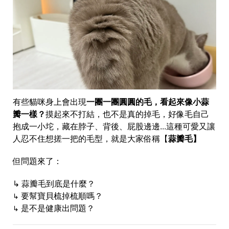
有些貓咪身上會出現
一團一團圓圓的毛，看起來像小蒜
瓣一樣？
摸起來不打結，也不是真的掉毛，好像毛自己
抱成一小坨，藏在脖子、背後、屁股邊邊...這種可愛又讓
人忍不住想搓一把的毛型，就是大家俗稱【
蒜瓣毛】
但問題來了：
↳ 蒜瓣毛到底是什麼？
要幫寶貝梳掉梳順嗎？
↳
是不是健康出問題？
↳