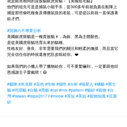
就是銀黑相間的貴族貓銀虎斑貓－【美國短毛貓】
他們的祖先可是是捕鼠小能手🚢，從300多年前就負責在船隊上
捕捉那些偷吃糧食及傳播鼠疫的老鼠，可是從以前就一直保護著
奴才們。
#阿姨の不專業分析
美國銀虎斑貓是一種貴族貓🍷，為銀、黑為主體顏色。
是從美國虎斑貓培育出來的貓種。
性格友好、善良、非常需要我們的關注和輕柔的撫摸，而且當它
完全信任你的時候還會把肚皮晾給你。❤️
如果我們的小獵人帶了獵物給你，可不要驚嚇到，一定要跟他叩
恩感謝主子愛戴唷！😆
#貓咪
#米克斯
#花色
#性格
#個性
#分析
#喵星人
#橘貓
#賓士
貓
#玳瑁貓
#白貓
#黑貓
#cat
#mix
#pattern
#貓砂
#寵物
#台
灣
#taiwan
#taipe2017
i
#meow
#英短
#美短
#寵物知識
#豆腐
砂