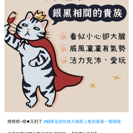
燈燈燈~燈🛎️又到了
#貓咪花色性格大揭密上集的最後一隻喵喵