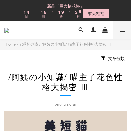
6
9
6
6
8
9
9
9
2
2
5
5
2
2
9
9
2
2
4
4
9
9
新品「巨大棉花棒」
新品「巨大棉花棒」
5
8
5
5
7
8
8
8
1
1
4
4
:
:
1
1
8
8
:
:
1
1
9
9
:
:
3
3
8
8
4
7
4
4
6
來去逛逛
來去逛逛
7
7
7
9
日
日
時
時
分
分
秒
秒
0
0
3
3
0
0
7
7
0
0
8
8
2
2
7
7
3
6
3
3
5
6
9
6
6
8
2
2
6
6
7
7
1
1
6
6
2
5
2
9
2
4
9
Cloud不鏽鋼貓砂盆
5
8
5
5
7
1
1
5
5
6
6
0
0
5
5
1
4
:
1
8
:
1
9
:
3
8
4
7
4
4
6
現折$300
0
0
4
4
5
5
4
4
日
時
分
秒
0
3
0
7
0
8
2
7
3
6
3
3
5
3
3
4
4
3
3
Home
/
部落格列表
/
/阿姨の小知識/ 喵主子花色性格大揭密 Ⅲ
2
6
7
1
6
2
5
2
9
2
4
9
新品「巨大棉花棒」
2
2
3
3
2
2
1
5
6
0
5
1
4
:
1
8
:
1
9
:
3
8
來去逛逛
1
1
2
2
1
1
文章分類
0
4
5
4
日
時
分
秒
0
3
0
7
0
8
2
7
0
0
1
1
0
0
3
4
3
2
6
7
1
6
0
0
2
3
2
1
5
6
0
5
/阿姨の小知識/ 喵主子花色性
1
2
1
0
4
5
4
格大揭密 Ⅲ
0
1
0
3
4
3
0
2
3
2
1
2
1
2021-07-30
0
1
0
0