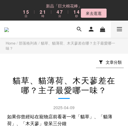
6
7
6
9
6
9
9
9
9
2
2
6
6
3
3
2
2
5
5
8
8
2
2
5
5
新品「巨大棉花棒」
新品「巨大棉花棒」
5
9
6
5
8
5
8
8
9
8
8
1
1
5
5
:
:
2
2
1
1
:
:
4
4
7
7
:
:
1
1
4
4
4
8
5
4
7
4
7
來去逛逛
來去逛逛
7
8
7
7
日
日
時
時
分
分
秒
秒
0
0
4
4
1
1
0
0
3
3
6
6
0
0
3
3
3
7
4
3
6
9
3
6
6
7
6
9
6
9
3
3
0
0
2
2
5
5
2
2
2
6
3
2
5
8
2
5
Cloud不鏽鋼貓砂盆
5
9
6
5
8
5
8
2
2
1
1
4
4
1
1
1
5
:
2
1
:
4
7
:
1
4
4
8
5
4
7
4
7
現折$300
1
1
0
0
3
3
0
0
日
時
分
秒
0
4
1
0
3
6
0
3
3
7
4
3
6
9
3
6
0
0
2
2
Home
/
部落格列表
/
貓草、貓薄荷、木天蓼差在哪？主子最愛哪一
3
0
2
5
2
2
6
3
2
5
8
2
5
新品「巨大棉花棒」
味？
1
1
2
1
4
1
1
5
:
2
1
:
4
7
:
1
4
來去逛逛
0
0
1
0
3
0
日
時
分
秒
0
4
1
0
3
6
0
3
文章分類
0
2
3
0
2
5
2
1
2
1
4
1
0
貓草、貓薄荷、木天蓼差在
1
0
3
0
0
2
哪？主子最愛哪一味？
1
0
2025-04-09
如果你曾經站在寵物店前看著一堆「貓草」、「貓薄
荷」、「木天蓼」發呆三分鐘