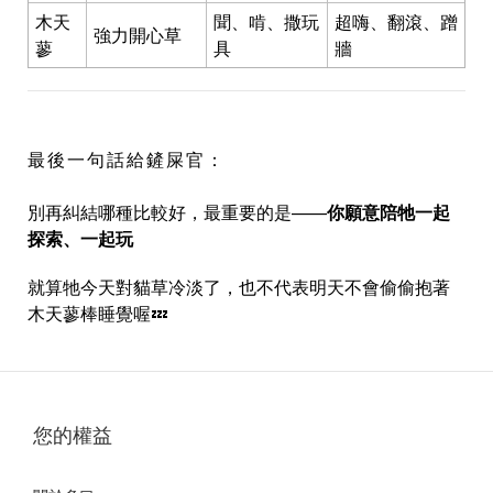
木天
聞、啃、撒玩
超嗨、翻滾、蹭
強力開心草
蓼
具
牆
最後一句話給鏟屎官：
別再糾結哪種比較好，最重要的是——
你願意陪牠一起
探索、一起玩
就算牠今天對貓草冷淡了，也不代表明天不會偷偷抱著
木天蓼棒睡覺喔💤
您的權益