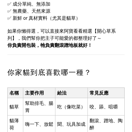
✅ 成分單純、無添加
✅ 無農藥、天然來源
✅ 新鮮 or 真材實料（尤其是貓草）
如果你懶得選，可以直接來阿寶看看精選【開心草系
列】，我們幫你把主子可能愛的都整理好了～
你負責開包裝，牠負責翻滾蹭地板就好！
你家貓到底喜歡哪一種？
名稱
主要作用
給法
常見反應
幫助排毛、腸
貓草
吃（像吃菜）
咬、舔、咀嚼
胃
貓薄
翻滾、蹭地、陶
嗨一下、放鬆
聞、玩具加成
荷
醉