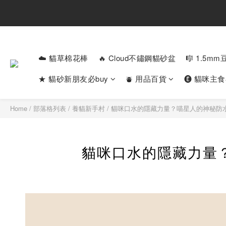
☁️ 貓草棉花棒
🔥 Cloud不鏽鋼貓砂盆
🎼 1.5m
★ 貓砂新朋友必buy
⛇ 用品百貨
🅔 貓咪主
Home
/
部落格列表
/
養貓新手村
/
貓咪口水的隱藏力量？喵星人的神秘防
貓咪口水的隱藏力量