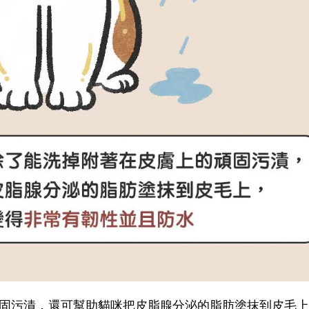
固污漬，還可幫助貓咪把皮脂腺分泌的脂肪塗抹到皮毛上