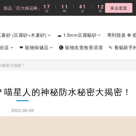
4
4
4
7
4
4
4
6
6
6
9
6
6
6
1
1
7
7
:
:
1
1
1
1
:
:
4
4
1
1
:
:
1
1
1
1
新品「巨大棉花棒」
新品「巨大棉花棒」
來去逛逛
來去逛逛
3
9
3
3
6
3
3
3
5
5
5
8
5
5
5
日
日
時
時
分
分
秒
秒
0
0
6
6
0
0
0
0
3
3
0
0
0
0
0
0
2
8
2
2
5
2
2
2
4
4
4
7
4
4
4
5
5
2
2
1
7
:
1
1
:
4
1
:
1
1
Cloud不鏽鋼貓砂盆
現折$300
3
9
3
3
6
3
3
3
4
4
1
1
日
時
分
秒
0
6
0
0
3
0
0
0
2
8
2
2
5
2
2
2
3
3
0
0
m豆薯砂 (豆腐砂+木薯砂)
☁ 1.5mm豆腐貓砂
專利除臭 ❆ 
5
2
1
7
:
1
1
:
4
1
:
1
1
新品「巨大棉花棒」
2
2
來去逛逛
4
1
日
時
分
秒
0
6
0
0
3
0
0
0
1
1
食在這
❤ 寵物保健品
🅒 寵物友善無香清潔
✎ 養貓新手
3
0
5
2
0
0
2
4
1
1
3
0
水秘密大揭密！
0
2
1
0
？喵星人的神秘防水秘密大揭密！
2022-08-08