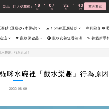
4
9
3
6
5
7
5
6
5
8
7
9
7
1
1
6
6
:
:
0
0
7
7
:
:
3
3
2
2
:
:
4
4
2
2
新品「巨大棉花棒」
新品「巨大棉花棒」
來去逛逛
來去逛逛
3
8
2
9
5
4
6
4
5
4
7
6
8
6
日
日
時
時
分
分
秒
秒
0
0
5
5
6
6
2
2
1
1
3
3
1
1
2
7
1
8
4
3
5
3
4
9
3
6
5
7
5
4
4
5
5
1
1
0
0
2
2
0
0
1
6
:
0
7
:
3
2
:
4
2
Cloud不鏽鋼貓砂盆
現折$300
3
8
2
9
5
4
6
4
3
3
4
4
0
0
1
1
日
時
分
秒
0
5
6
2
1
3
1
2
7
1
8
4
3
5
3
2
2
3
3
0
0
m豆薯砂 (豆腐砂+木薯砂)
☁ 1.5mm豆腐貓砂
專利除臭 ❆ 
4
5
1
0
2
0
1
6
:
0
7
:
3
2
:
4
2
新品「巨大棉花棒」
1
1
2
2
來去逛逛
3
4
0
1
日
時
分
秒
0
5
6
2
1
3
1
0
0
1
1
食在這
❤ 寵物保健品
🅒 寵物友善無香清潔
✎ 養貓新手
2
3
0
4
5
1
0
2
0
0
0
1
2
3
4
0
1
0
1
2
3
0
戲水樂趣」行為原因！
0
1
2
0
1
0
貓咪水碗裡「戲水樂趣」行為原
2022-08-09