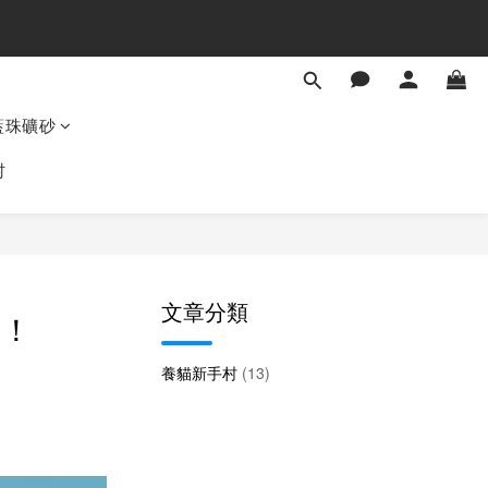
藍珠礦砂
村
文章分類
因！
養貓新手村
(13)