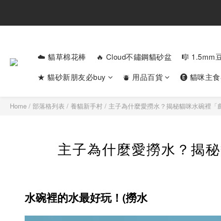
☁️ 貓草棉花棒
🔥 Cloud不鏽鋼貓砂盆
🎼 1.5m
★ 貓砂新朋友必buy
⛇ 用品百貨
🅔 貓咪主
Home
/
部落格列表
/
養貓新手村
/
主子為什麼愛撈水？揭秘貓咪水碗裡「
主子為什麼愛撈水？揭秘
水碗裡的水最好玩！(撈水