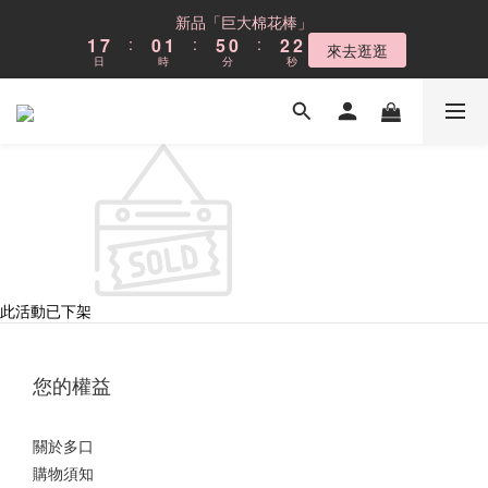
6
5
6
5
7
7
9
8
9
8
2
2
8
8
1
1
2
2
6
6
1
1
3
3
3
3
新品「巨大棉花棒」
新品「巨大棉花棒」
5
4
5
9
4
6
6
8
7
8
7
9
9
1
1
7
7
:
:
0
0
1
1
:
:
5
5
0
0
:
:
2
2
2
2
4
3
4
8
3
5
5
來去逛逛
來去逛逛
7
6
7
6
8
8
日
日
時
時
分
分
秒
秒
0
0
6
6
0
0
4
4
1
1
1
1
3
9
2
3
7
2
4
4
6
5
6
5
7
7
5
5
3
3
0
0
0
0
2
8
1
2
6
1
3
3
Cloud不鏽鋼貓砂盆
5
4
5
9
4
6
6
4
4
2
2
1
7
:
0
1
:
5
0
:
2
2
4
3
4
8
3
5
5
現折$300
3
3
1
1
日
時
分
秒
0
6
0
4
1
1
3
9
2
3
7
2
4
4
2
2
0
0
5
3
0
0
2
8
1
2
6
1
3
3
新品「巨大棉花棒」
1
1
4
2
1
7
:
0
1
:
5
0
:
2
2
來去逛逛
0
0
3
1
日
時
分
秒
0
6
0
4
1
1
2
0
5
3
0
0
1
4
2
0
3
1
此活動已下架
2
0
1
0
您的權益
關於多口
購物須知